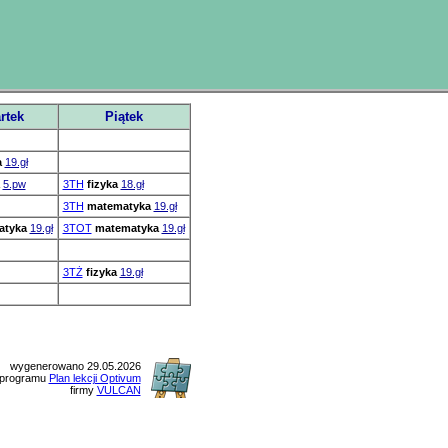
rtek
Piątek
a
19.gł
5.pw
3TH
fizyka
18.gł
3TH
matematyka
19.gł
atyka
19.gł
3TOT
matematyka
19.gł
3TŻ
fizyka
19.gł
wygenerowano 29.05.2026
 programu
Plan lekcji Optivum
firmy
VULCAN