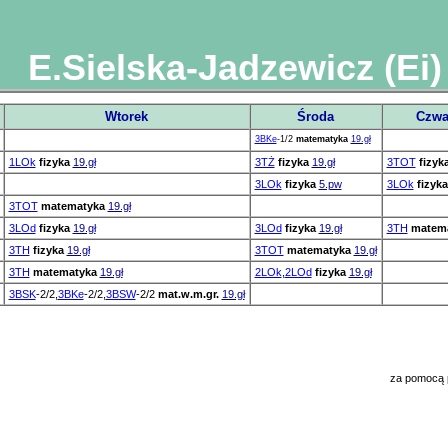
E.Sielska-Jadzewicz (Ei)
Wtorek
Środa
Czwa
3BKe
-1/2
matematyka
19.gł
1LOk
fizyka
19.gł
3TŻ
fizyka
19.gł
3TOT
fizyk
3LOk
fizyka
5.pw
3LOk
fizyka
3TOT
matematyka
19.gł
3LOd
fizyka
19.gł
3LOd
fizyka
19.gł
3TH
matem
3TH
fizyka
19.gł
3TOT
matematyka
19.gł
3TH
matematyka
19.gł
2LOk
,
2LOd
fizyka
19.gł
3BSK
-2/2,
3BKe
-2/2,
3BSW
-2/2
mat.w.m.gr.
19.gł
za pomocą