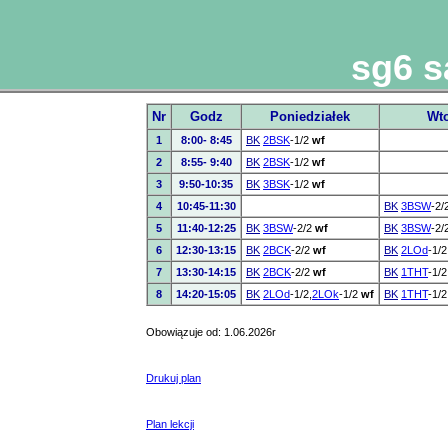
sg6 s
Nr
Godz
Poniedziałek
Wto
1
8:00- 8:45
BK
2BSK
-1/2
wf
2
8:55- 9:40
BK
2BSK
-1/2
wf
3
9:50-10:35
BK
3BSK
-1/2
wf
4
10:45-11:30
BK
3BSW
-2/
5
11:40-12:25
BK
3BSW
-2/2
wf
BK
3BSW
-2/
6
12:30-13:15
BK
2BCK
-2/2
wf
BK
2LOd
-1/2
7
13:30-14:15
BK
2BCK
-2/2
wf
BK
1THT
-1/
8
14:20-15:05
BK
2LOd
-1/2,
2LOk
-1/2
wf
BK
1THT
-1/
Obowiązuje od: 1.06.2026r
Drukuj plan
Plan lekcji