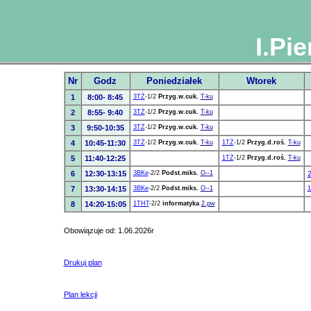
I.Pie
Nr
Godz
Poniedziałek
Wtorek
1
8:00- 8:45
3TŻ
-1/2
Przyg.w.cuk.
T-ku
2
8:55- 9:40
3TŻ
-1/2
Przyg.w.cuk.
T-ku
3
9:50-10:35
3TŻ
-1/2
Przyg.w.cuk.
T-ku
4
10:45-11:30
3TŻ
-1/2
Przyg.w.cuk.
T-ku
1TŻ
-1/2
Przyg.d.roś.
T-ku
5
11:40-12:25
1TŻ
-1/2
Przyg.d.roś.
T-ku
6
12:30-13:15
3BKe
-2/2
Podst.miks.
O--1
7
13:30-14:15
3BKe
-2/2
Podst.miks.
O--1
1
8
14:20-15:05
1THT
-2/2
informatyka
2.pw
Obowiązuje od: 1.06.2026r
Drukuj plan
Plan lekcji