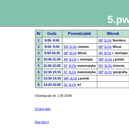
5.pw
Nr
Godz
Poniedziałek
Wtorek
1
8:00- 8:45
MP
3LOk
Nutrikos.
2
8:55- 9:40
EM
3LOk
chemia
MP
3LOk
Wizaż
3
9:50-10:35
MP
3LOk
Wizaż
AR
3LOk
r_biologia
4
10:45-11:30
AR
3LOk
r_biologia
WR
3LOk
j.polski
5
11:40-12:25
KF
3LOk
matematyka
RO
3LOk
historia
6
12:30-13:15
KF
3LOk
matematyka
WP
3LOk
geografia
7
13:30-14:15
WR
3LOk
j.polski
8
14:20-15:05
SZ
3LOk
wf
Obowiązuje od: 1.06.2026r
Drukuj plan
Plan lekcji