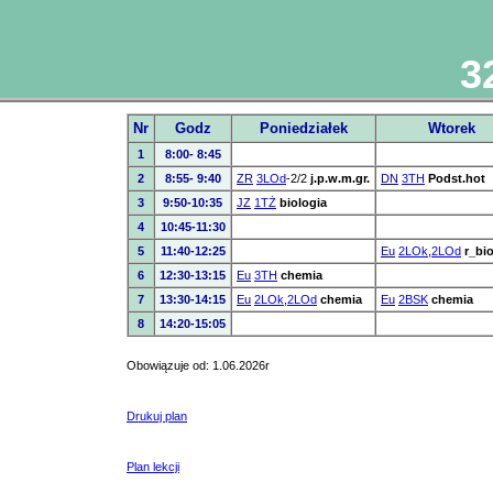
32
Nr
Godz
Poniedziałek
Wtorek
1
8:00- 8:45
2
8:55- 9:40
ZR
3LOd
-2/2
j.p.w.m.gr.
DN
3TH
Podst.hot
3
9:50-10:35
JZ
1TŻ
biologia
4
10:45-11:30
5
11:40-12:25
Eu
2LOk
,
2LOd
r_bi
6
12:30-13:15
Eu
3TH
chemia
7
13:30-14:15
Eu
2LOk
,
2LOd
chemia
Eu
2BSK
chemia
8
14:20-15:05
Obowiązuje od: 1.06.2026r
Drukuj plan
Plan lekcji